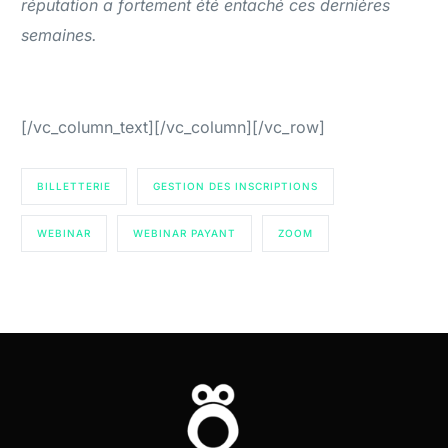
réputation a fortement été entaché ces dernières
semaines.
[/vc_column_text][/vc_column][/vc_row]
BILLETTERIE
GESTION DES INSCRIPTIONS
WEBINAR
WEBINAR PAYANT
ZOOM