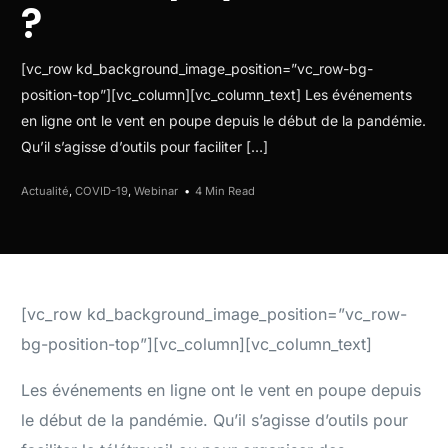
?
[vc_row kd_background_image_position=”vc_row-bg-
position-top”][vc_column][vc_column_text] Les événements
en ligne ont le vent en poupe depuis le début de la pandémie.
Qu’il s’agisse d’outils pour faciliter […]
Actualité
,
COVID-19
,
Webinar
4 Min Read
[vc_row kd_background_image_position=”vc_row-
bg-position-top”][vc_column][vc_column_text]
Les événements en ligne ont le vent en poupe depuis
le début de la pandémie. Qu’il s’agisse d’outils pour