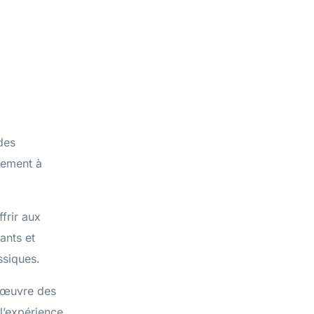
des
nement à
ffrir aux
ants et
ssiques.
 œuvre des
l’expérience