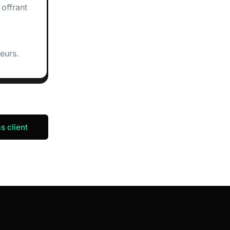
 offrant
eurs.
s client