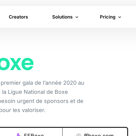
Creators
Solutions
Pricing
Virtual Product Placement
Brand pricing
oxe
In-Content Advertising
Creator pricing
Inventory
u premier gala de l’année 2020 au
, la Ligue National de Boxe
besoin urgent de sponsors et de
our les valoriser.
FFBoxe
ffboxe.com