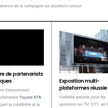
hérence de la campagne sur plusieurs canaux.
re de partenariats
iques
Exposition multi-
plateformes réussie
t d’annonceurs
Visibilité assurée pour les
 notamment
Toyota STA
sponsors sur TV, OTT, en 
çant la crédibilité et la