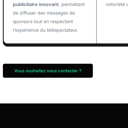
publicitaire innovant
, permettant
notoriété 
de diffuser des messages de
sponsors tout en respectant
l’expérience du téléspectateur.
Vous souhaitez nous contacter ?