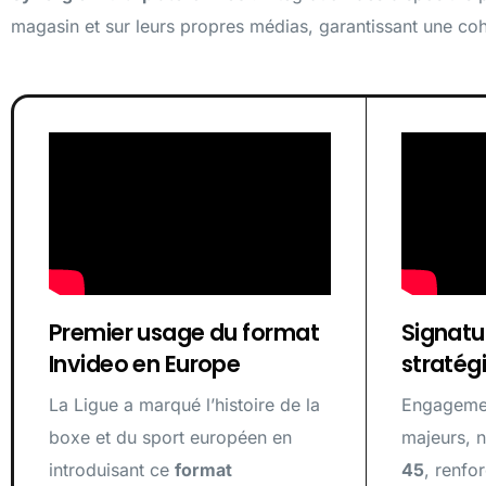
magasin et sur leurs propres médias, garantissant une co
Premier usage du format
Signatu
Invideo en Europe
stratég
La Ligue a marqué l’histoire de la
Engagemen
boxe et du sport européen en
majeurs,
introduisant ce
format
45
, renfor