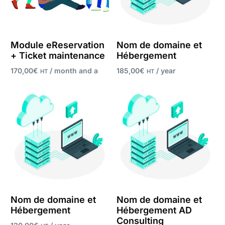
Module eReservation
Nom de domaine et
+ Ticket maintenance
Hébergement
170,00
€
/ month and a
185,00
€
/ year
HT
HT
50,00
€
sign-up fee
Register now
Register now
Nom de domaine et
Nom de domaine et
Hébergement
Hébergement AD
Consulting