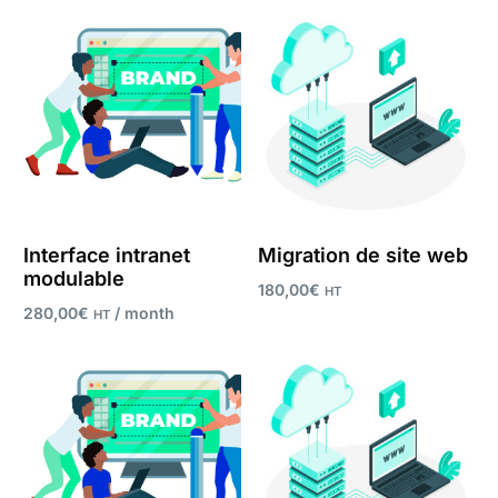
Register now
Interface intranet
Migration de site web
modulable
180,00
€
HT
280,00
€
/ month
HT
Add to cart
Register now