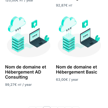
120,00
€
/ year
HT
92,87
€
HT
Register now
Add to cart
Nom de domaine et
Nom de domaine et
Hébergement AD
Hébergement Basic
Consulting
63,00
€
/ year
99,27
€
/ year
HT
Register now
Register now