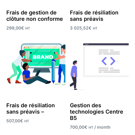
Frais de gestion de
Frais de résiliation
clôture non conforme
sans préavis
299,00
€
3 025,52
€
HT
HT
Add to cart
Add to cart
Frais de résiliation
Gestion des
sans préavis –
technologies Centre
B5
507,00
€
HT
700,00
€
/ month
HT
Add to cart