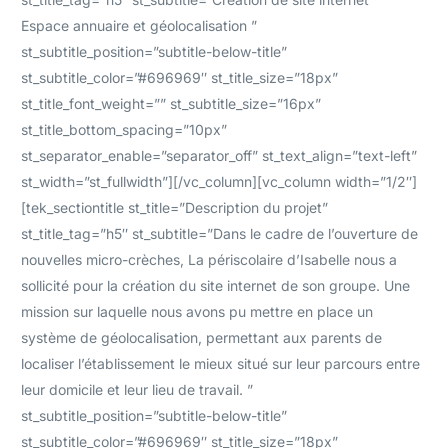
Espace annuaire et géolocalisation ”
st_subtitle_position=”subtitle-below-title”
st_subtitle_color=”#696969″ st_title_size=”18px”
st_title_font_weight=”” st_subtitle_size=”16px”
st_title_bottom_spacing=”10px”
st_separator_enable=”separator_off” st_text_align=”text-left”
st_width=”st_fullwidth”][/vc_column][vc_column width=”1/2″]
[tek_sectiontitle st_title=”Description du projet”
st_title_tag=”h5″ st_subtitle=”Dans le cadre de l’ouverture de
nouvelles micro-crèches, La périscolaire d’Isabelle nous a
sollicité pour la création du site internet de son groupe. Une
mission sur laquelle nous avons pu mettre en place un
système de géolocalisation, permettant aux parents de
localiser l’établissement le mieux situé sur leur parcours entre
leur domicile et leur lieu de travail. ”
st_subtitle_position=”subtitle-below-title”
st_subtitle_color=”#696969″ st_title_size=”18px”