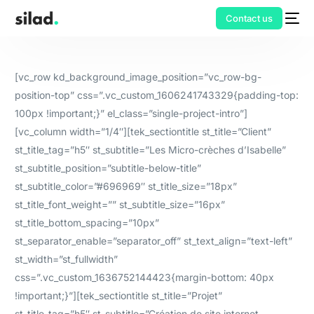
Contact us
[vc_row kd_background_image_position=”vc_row-bg-
position-top” css=”.vc_custom_1606241743329{padding-top:
100px !important;}” el_class=”single-project-intro”]
[vc_column width=”1/4″][tek_sectiontitle st_title=”Client”
st_title_tag=”h5″ st_subtitle=”Les Micro-crèches d’Isabelle”
st_subtitle_position=”subtitle-below-title”
st_subtitle_color=”#696969″ st_title_size=”18px”
st_title_font_weight=”” st_subtitle_size=”16px”
st_title_bottom_spacing=”10px”
st_separator_enable=”separator_off” st_text_align=”text-left”
st_width=”st_fullwidth”
css=”.vc_custom_1636752144423{margin-bottom: 40px
!important;}”][tek_sectiontitle st_title=”Projet”
st_title_tag=”h5″ st_subtitle=”Création de site internet