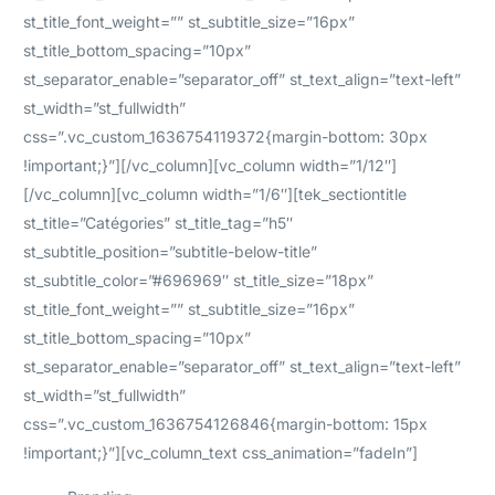
st_title_font_weight=”” st_subtitle_size=”16px”
st_title_bottom_spacing=”10px”
st_separator_enable=”separator_off” st_text_align=”text-left”
st_width=”st_fullwidth”
css=”.vc_custom_1636754119372{margin-bottom: 30px
!important;}”][/vc_column][vc_column width=”1/12″]
[/vc_column][vc_column width=”1/6″][tek_sectiontitle
st_title=”Catégories” st_title_tag=”h5″
st_subtitle_position=”subtitle-below-title”
st_subtitle_color=”#696969″ st_title_size=”18px”
st_title_font_weight=”” st_subtitle_size=”16px”
st_title_bottom_spacing=”10px”
st_separator_enable=”separator_off” st_text_align=”text-left”
st_width=”st_fullwidth”
css=”.vc_custom_1636754126846{margin-bottom: 15px
!important;}”][vc_column_text css_animation=”fadeIn”]