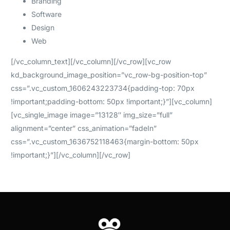
Branding
Software
Design
Web
[/vc_column_text][/vc_column][/vc_row][vc_row
kd_background_image_position=”vc_row-bg-position-top”
css=”.vc_custom_1606243223734{padding-top: 70px
!important;padding-bottom: 50px !important;}”][vc_column]
[vc_single_image image=”13128″ img_size=”full”
alignment=”center” css_animation=”fadeIn”
css=”.vc_custom_1636752118463{margin-bottom: 50px
!important;}”][/vc_column][/vc_row]